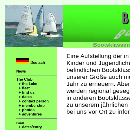
Bootsklassen
Eine Aufstellung der i
Kinder und Jugendliche
Deutsch
befindlichen Bootsklas
News
unserer Größe auch ni
The Club
Jahr zu erneuern. Abe
+ the Lake
+ fleet
werden regional gesege
+ find us
in anderen Bootsklasse
+ dates
+ contact person
zu unserem jährlichen
+ membership
+ photos
bei uns vor Ort zu info
+ adventures
race
+ dates/entry