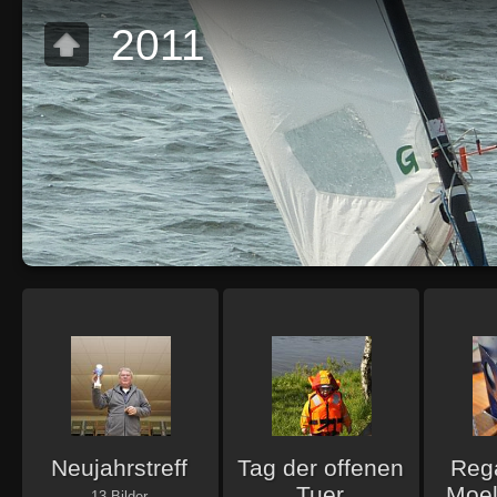
2011
Neujahrstreff
Tag der offenen
Rega
Tuer
Moel
13 Bilder